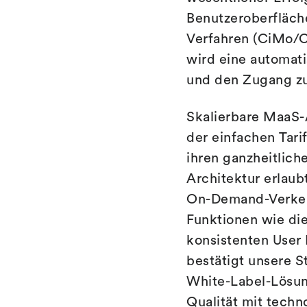
Benutzeroberfläch
Verfahren (CiMo/C
wird eine automati
und den Zugang zu
Skalierbare MaaS-
der einfachen Tar
ihren ganzheitlich
Architektur erlaub
On-Demand-Verkeh
Funktionen wie di
konsistenten User
bestätigt unsere 
White-Label-Lösung
Qualität mit techn