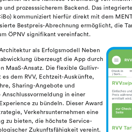
e und prozesssicherem Backend. Das integriert
iBo) kommuniziert hierfür direkt mit dem MEN
sierte Bestpreis-Abrechnung ermöglicht, die Tar
m ÖPNV signifikant vereinfacht.
Architektur als Erfolgsmodell Neben
ifabwicklung überzeugt die App durch
en MaaS-Ansatz. Die flexible Gullivr-
t es dem RVV, Echtzeit-Auskünfte,
re, Sharing-Angebote und
e Anschlussvormeldung in einer
 Experience zu bündeln. Dieser Award
Strategie, Verkehrsunternehmen eine
 zu bieten, die höchste Service-
ologischer Zukunftsfähigkeit vereint.