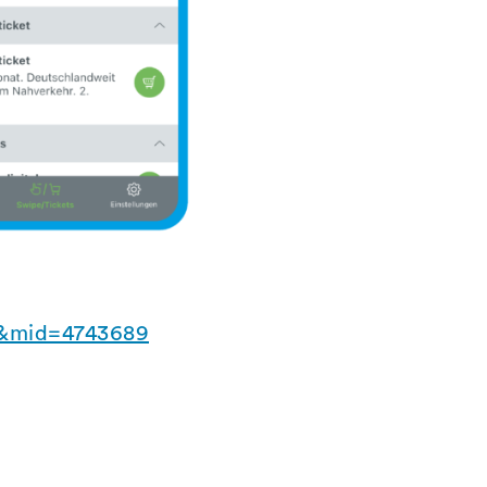
L&mid=4743689