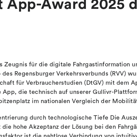
t App-Award 2025 d
 Zeugnis für die digitale Fahrgastinformation u
p des Regensburger Verkehrsverbunds (RVV) wu
chaft für Verbraucherstudien (DtGV) mit dem 
 App, die technisch auf unserer Gullivr-Plattfor
pitzenplatz im nationalen Vergleich der Mobilit
ntrierung durch technologische Tiefe Die Ausz
t die hohe Akzeptanz der Lösung bei den Fahrgä
gsfaktor ist die nahtlose Verbindung von intuitiv