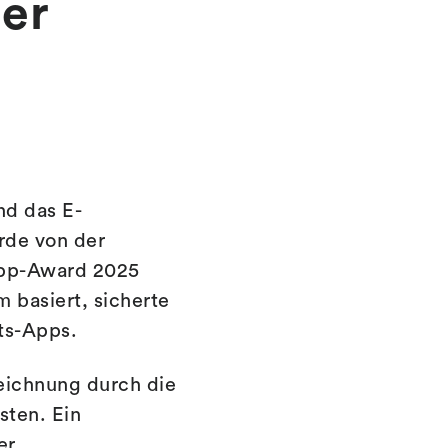
er
nd das E-
rde von der
App-Award 2025
m basiert, sicherte
äts-Apps.
eichnung durch die
sten. Ein
er