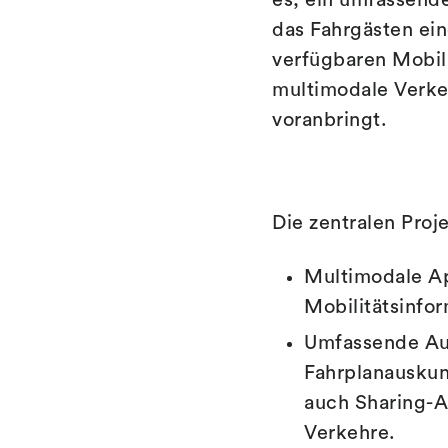
es, ein umfassende
das Fahrgästen ei
verfügbaren Mobil
multimodale Verke
voranbringt.
Die zentralen Pro
Multimodale Ap
Mobilitätsinfo
Umfassende Aus
Fahrplanauskun
auch Sharing-A
Verkehre.