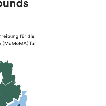
bunds
reibung für die
rm (MuMoMA) für