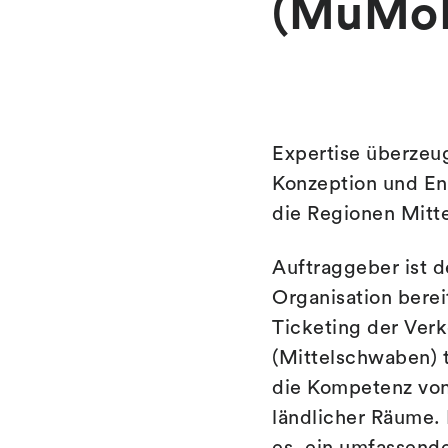
(MuMoM
Expertise überzeu
Konzeption und En
die Regionen Mit
Auftraggeber ist d
Organisation berei
Ticketing der Ver
(Mittelschwaben) t
die Kompetenz vo
ländlicher Räume.