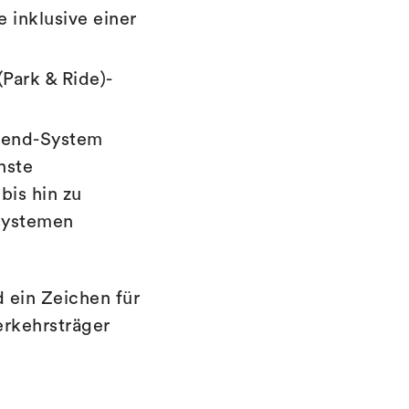
 inklusive einer
Park & Ride)-
ckend-System
nste
bis hin zu
dsystemen
ein Zeichen für
erkehrsträger