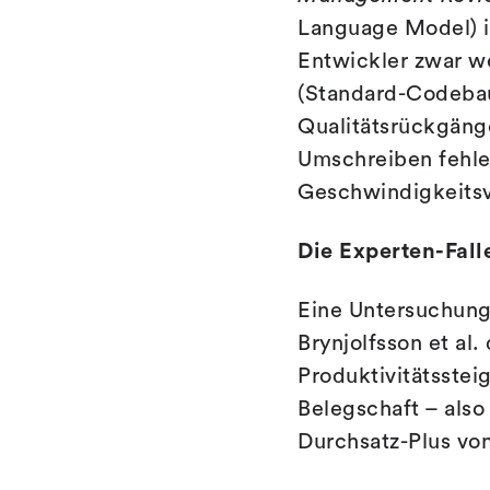
Language Model) i
Entwickler zwar we
(Standard-Codebau
Qualitätsrückgäng
Umschreiben fehle
Geschwindigkeitsv
Die Experten-Fall
Eine Untersuchung
Brynjolfsson et al
Produktivitätsstei
Belegschaft – also
Durchsatz-Plus von