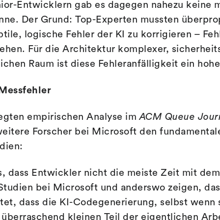
nior-Entwicklern gab es dagegen nahezu keine 
nne. Der Grund: Top-Experten mussten überpropo
tile, logische Fehler der KI zu korrigieren – Feh
ehen. Für die Architektur komplexer, sicherheits
ichen Raum ist diese Fehleranfälligkeit ein hohe
Messfehler
legten empirischen Analyse im
ACM Queue Jour
weitere Forscher bei Microsoft den fundamental
dien:
s, dass Entwickler nicht die meiste Zeit mit de
tudien bei Microsoft und anderswo zeigen, dass
tet, dass die KI-Codegenerierung, selbst wenn 
n überraschend kleinen Teil der eigentlichen Arb