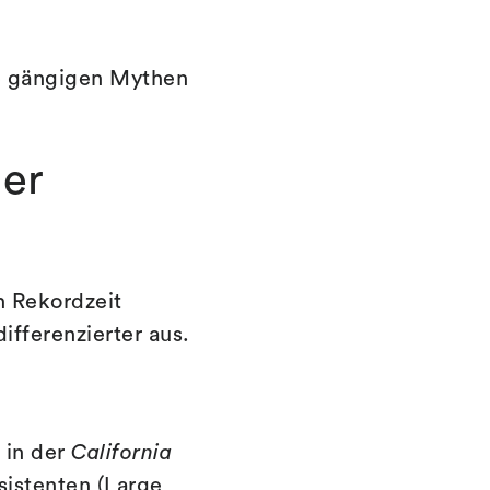
die gängigen Mythen
der
n Rekordzeit
ifferenzierter aus.
 in der
California
istenten (Large