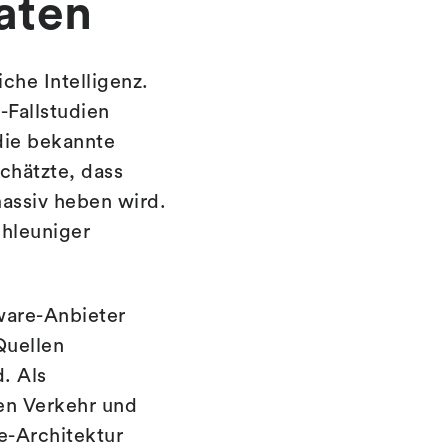
aten
che Intelligenz.
-Fallstudien
die bekannte
chätzte, dass
massiv heben wird.
chleuniger
ware-Anbieter
Quellen
d. Als
hen Verkehr und
e-Architektur