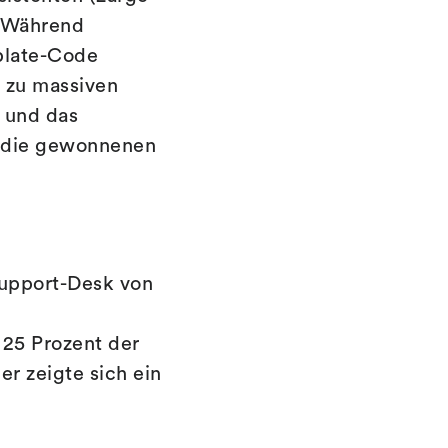
: Während
rplate-Code
 zu massiven
 und das
n die gewonnenen
upport-Desk von
 25 Prozent der
er zeigte sich ein