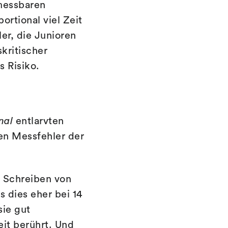
messbaren
rtional viel Zeit
ler, die Junioren
kritischer
s Risiko.
nal
entlarvten
en Messfehler der
m Schreiben von
 dies eher bei 14
sie gut
eit berührt. Und