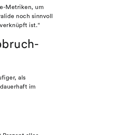
de-Metriken, um
alide noch sinnvoll
erknüpft ist.“
bbruch-
figer, als
dauerhaft im