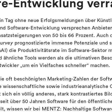
e-Entwicklung verr
in Tag ohne neue Erfolgsmeldungen über Künstli
 und Software-Entwicklung versprechen Anbieter
satzsteigerungen von 50 bis 66 Prozent. Auch 
Survey
prognostizierte immense Potenziale und s
AI) die Produktivitätsrate im Software-Sektor 
 ähnliche Tools werden als die ultimativen Bes
twickler „um ein Vielfaches schneller“ machen.
ie oft beschönigten Marketing-Zahlen der Soft
e wissenschaftliche sowie industrieanalytische 
 sich ein völlig anderes, stark kontrastiertes Bil
eit über 50 Jahren Software für den öffentlic
elt, wissen wir bei MENTZ: Nachhaltige Softwar