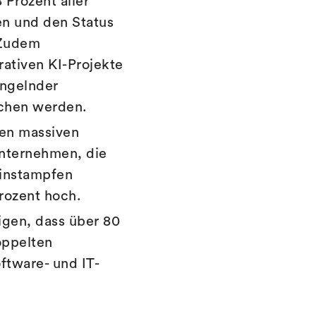
 Prozent aller
en und den Status
 Zudem
rativen KI-Projekte
ngelnder
ochen werden.
en massiven
Unternehmen, die
einstampfen
Prozent hoch.
igen, dass über 80
oppelten
oftware- und IT-