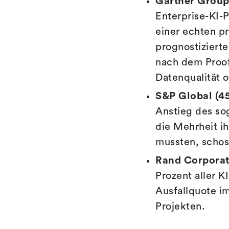
Gartner Group
Enterprise-KI-
einer echten p
prognostizierte
nach dem Proo
Datenqualität 
S&P Global (45
Anstieg des s
die Mehrheit i
mussten, schoss
Rand Corporat
Prozent aller K
Ausfallquote im
Projekten.