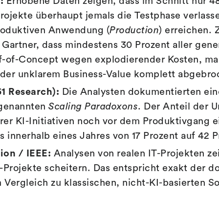
:
Erhobene Daten zeigen, dass im Schnitt nur 48
Projekte überhaupt jemals die Testphase verlass
roduktiven Anwendung (
Production
) erreichen.
 Gartner, dass mindestens 30 Prozent aller gene
f-of-Concept wegen explodierender Kosten, ma
oder unklarem Business-Value komplett abgebr
1 Research):
Die Analysten dokumentierten ein
ogenannten
Scaling Paradoxons
. Der Anteil der 
hrer KI-Initiativen noch vor dem Produktivgang 
 innerhalb eines Jahres von 17 Prozent auf 42 
ion / IEEE:
Analysen von realen IT-Projekten ze
I-Projekte scheitern. Das entspricht exakt der d
 Vergleich zu klassischen, nicht-KI-basierten S